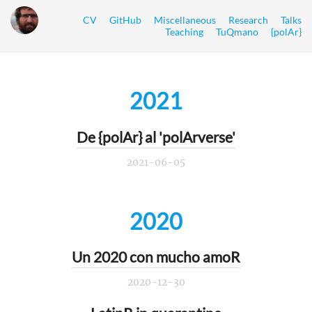
CV
GitHub
Miscellaneous
Research
Talks
Teaching
TuQmano
{polAr}
2021
De {polAr} al 'polArverse'
2021-06-05
2020
Un 2020 con mucho amoR
2020-12-30